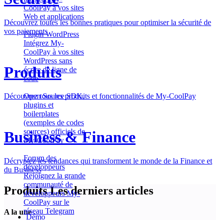
CoolPay à vos sites
Web et applications
Découvrez toutes les bonnes pratiques pour optimiser la sécurité de
vos paiements
Plugin WordPress
Intégrez My-
CoolPay à vos sites
WordPress sans
Produits
écrire de ligne de
code
Découvrez tous les produits et fonctionnalités de My-CoolPay
Open Source
SDK,
plugins et
boilerplates
(exemples de codes
sources) officiels de
Business & Finance
My-CoolPay
Forum des
Décryptez les tendances qui transforment le monde de la Finance et
développeurs
du Business
Rejoignez la grande
communauté de
Produits
Les derniers articles
développeurs My-
CoolPay sur le
réseau Telegram
A la une
Démo