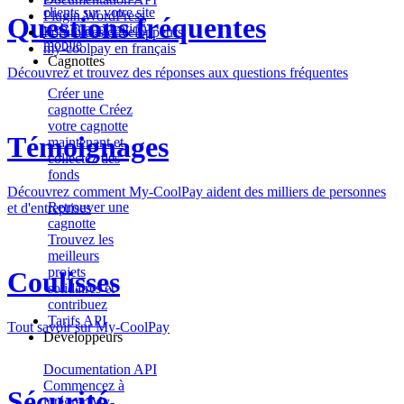
clients sur votre site
Plugin WordPress
Questions fréquentes
web et application
Forum des développeurs
mobile
my-coolpay en français
Cagnottes
Découvrez et trouvez des réponses aux questions fréquentes
Créer une
cagnotte
Créez
votre cagnotte
Témoignages
maintenant et
collectez des
fonds
Découvrez comment My-CoolPay aident des milliers de personnes
Retrouver une
et d'entreprises
cagnotte
Trouvez les
meilleurs
projets
Coulisses
solidaires et
contribuez
Tarifs API
Tout savoir sur My-CoolPay
Développeurs
Documentation API
Commencez à
Sécurité
intégrer My-