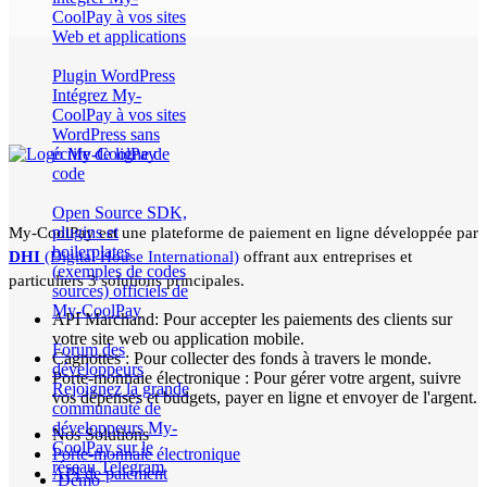
CoolPay à vos sites
Web et applications
Plugin WordPress
Intégrez My-
CoolPay à vos sites
WordPress sans
écrire de ligne de
code
Open Source
SDK,
plugins et
My-CoolPay est une plateforme de paiement en ligne développée par
boilerplates
DHI
(Digital House International)
offrant aux entreprises et
(exemples de codes
particuliers 3 solutions principales.
sources) officiels de
My-CoolPay
API Marchand:
Pour accepter les paiements des clients sur
votre site web ou application mobile.
Forum des
Cagnottes
: Pour collecter des fonds à travers le monde.
développeurs
Porte-monnaie électronique
: Pour gérer votre argent, suivre
Rejoignez la grande
vos dépenses et budgets, payer en ligne et envoyer de l'argent.
communauté de
développeurs My-
Nos Solutions
CoolPay sur le
Porte-monnaie électronique
réseau Telegram
API de paiement
Démo